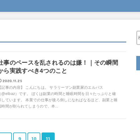
仕事のペースを乱されるのは嫌！｜その瞬間
から実践すべき4つのこと
2020.11.25
【記事の内容】 こんにちは。 サラリーマン副業家のエルバス
（@elbaz）です。 ぼくは副業の時間と睡眠時間を日々たっぷりと確
保しています。 本業での仕事が後ろ倒しになればなるほど、副業と睡
眠時間が削られてしまうので、本...
…
9
10
11