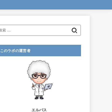
検
索
:
このラボの運営者
エルバス