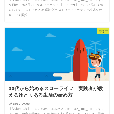
今日は、今話題のスキルマーケット 【ストアカ】について詳しく解
説します。 ストアカとは 運営会社 ストリートアカデミー株式会社
サービス開始...
働き方
30代から始めるスローライフ｜実践者が教
えるゆとりある生活の始め方
2020.09.03
【記事の内容】 こんにちは。 エルバス（@elbaz_side_job）です。
ぼくは、30歳で激務だった都内の会社を辞めました。 いまは、田舎