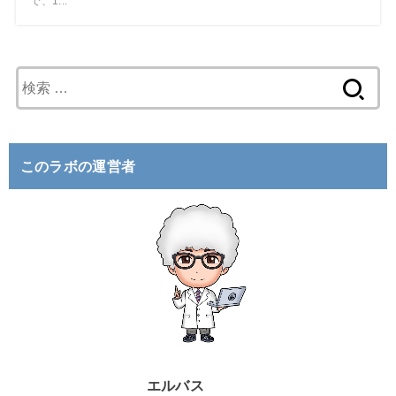
で、1...
検
索
:
このラボの運営者
エルバス