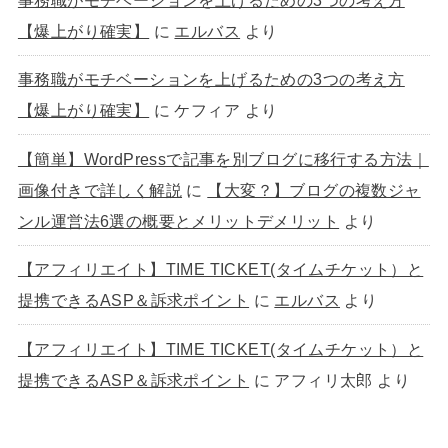
【爆上がり確実】
に
エルバス
より
事務職がモチベーションを上げるための3つの考え方
【爆上がり確実】
に
ケフィア
より
【簡単】WordPressで記事を別ブログに移行する方法｜
画像付きで詳しく解説
に
【大変？】ブログの複数ジャ
ンル運営法6選の概要とメリットデメリット
より
【アフィリエイト】TIME TICKET(タイムチケット）と
提携できるASP＆訴求ポイント
に
エルバス
より
【アフィリエイト】TIME TICKET(タイムチケット）と
提携できるASP＆訴求ポイント
に
アフィリ太郎
より