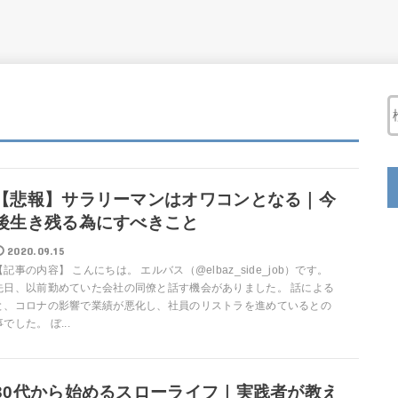
【悲報】サラリーマンはオワコンとなる｜今
後生き残る為にすべきこと
2020.09.15
【記事の内容】 こんにちは。 エルバス（@elbaz_side_job）です。
先日、以前勤めていた会社の同僚と話す機会がありました。 話による
と、コロナの影響で業績が悪化し、社員のリストラを進めているとの
事でした。 ぼ...
30代から始めるスローライフ｜実践者が教え