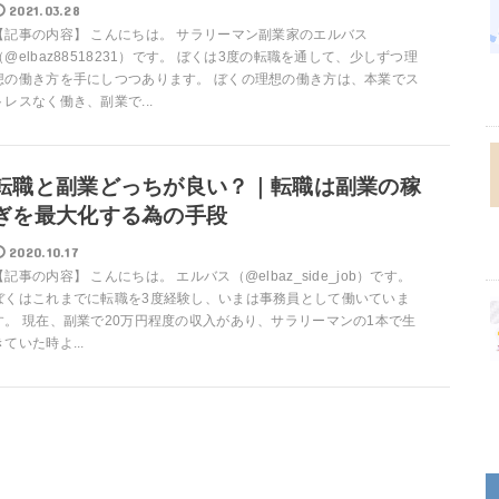
2021.03.28
【記事の内容】 こんにちは。 サラリーマン副業家のエルバス
（@elbaz88518231）です。 ぼくは3度の転職を通して、少しずつ理
想の働き方を手にしつつあります。 ぼくの理想の働き方は、本業でス
トレスなく働き、副業で...
転職と副業どっちが良い？｜転職は副業の稼
ぎを最大化する為の手段
2020.10.17
【記事の内容】 こんにちは。 エルバス（@elbaz_side_job）です。
ぼくはこれまでに転職を3度経験し、いまは事務員として働いていま
す。 現在、副業で20万円程度の収入があり、サラリーマンの1本で生
きていた時よ...