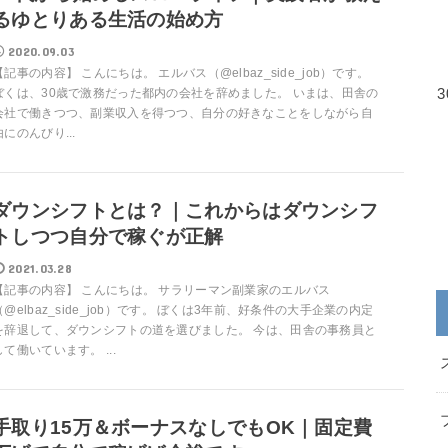
るゆとりある生活の始め方
2020.09.03
【記事の内容】 こんにちは。 エルバス（@elbaz_side_job）です。
ぼくは、30歳で激務だった都内の会社を辞めました。 いまは、田舎の
会社で働きつつ、副業収入を得つつ、自分の好きなことをしながら自
由にのんびり...
ダウンシフトとは？｜これからはダウンシフ
トしつつ自分で稼ぐが正解
2021.03.28
【記事の内容】 こんにちは。 サラリーマン副業家のエルバス
（@elbaz_side_job）です。 ぼくは3年前、好条件の大手企業の内定
を辞退して、ダウンシフトの道を選びました。 今は、田舎の事務員と
して働いています。 ...
手取り15万＆ボーナスなしでもOK｜固定費