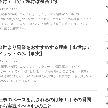
下げて自分で稼げば余裕です
2021.03.30
【記事の内容】 こんにちは。 サラリーマン副業家のエルバス
（@elbaz_side_job）です。 ここ最近、手取り15万の話題をよく耳に
します。 多くの人が、15万という給与を悲観的に感じられています
が、ぼくは正直『十...
出世より副業をおすすめする理由｜出世はデ
メリットのみ【事実】
2021.01.25
【記事の内容】 こんにちは。 サラリーマン副業家のエルバス
（@elbaz）です。 ぼくは出世コースから外れ、自分で稼ぐ（副業）
の道を選びました。 現在の副業収入は20万円程度です。 もう少しで今
務めている会社の部長の年収...
仕事のペースを乱されるのは嫌！｜その瞬間
から実践すべき4つのこと