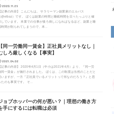
2020.11.25
【記事の内容】 こんにちは。 サラリーマン副業家のエルバス
（@elbaz）です。 ぼくは副業の時間と睡眠時間を日々たっぷりと確
保しています。 本業での仕事が後ろ倒しになればなるほど、副業と睡
眠時間が削られてしまうので、本...
【同一労働同一賃金】正社員メリットなし｜
むしろ厳しくなる【事実】
2021.04.02
【記事の内容】 2020年4月1日（中小は2021年4月）より、『同一労
働同一賃金』が施行されました。 ぼくは、この制度は当然のことだと
思いますが、一方『正社員でいるメリットって何なのだろう？』と思
ったのも事実です。 そ...
ジョブホッパーの何が悪い？｜理想の働き方
を手にするには転職は必須