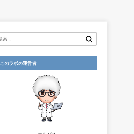
検
索
:
このラボの運営者