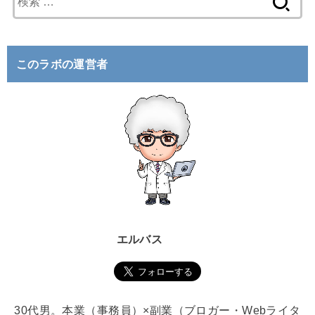
索
:
このラボの運営者
エルバス
30代男。本業（事務員）×副業（ブロガー・Webライタ