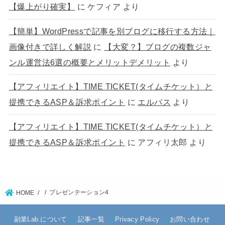
【爆上がり確実】
に
ケフィア
より
【簡単】WordPressで記事を別ブログに移行する方法｜
画像付きで詳しく解説
に
【大変？】ブログの複数ジャ
ンル運営法6選の概要とメリットデメリット
より
【アフィリエイト】TIME TICKET(タイムチケット）と
提携できるASP＆訴求ポイント
に
エルバス
より
【アフィリエイト】TIME TICKET(タイムチケット）と
提携できるASP＆訴求ポイント
に
アフィリ太郎
より
プレゼンテーション4
HOME
副業Lab.について
記事一覧
Privacy Policy
お問い合わせ