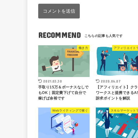
RECOMMEND
働き方
アフィリエイト
2021.03.30
2020.06.07
手取り15万＆ボーナスなしで
【アフィリエイト】クラ
もOK｜固定費下げて自分で
ワークスと提携できるAS
稼げば余裕です
訴求ポイントを解説
Webライティングで稼ぐ
スキルマーケット