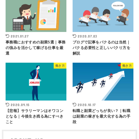
2021.01.27
2020.07.03
事務職におすすめの副業5選｜事務
ブログで記事をパクるのは当然｜
の強みを活かして稼げる仕事を厳
パクる必要性と正しいパクり方を
選
解説
働き方
働き方
2020.09.15
2020.10.17
【悲報】サラリーマンはオワコン
転職と副業どっちが良い？｜転職
となる｜今後生き残る為にすべき
は副業の稼ぎを最大化する為の手
こと
段