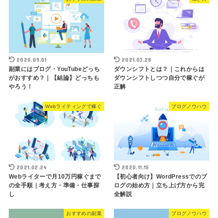
2020.09.01
2021.03.28
副業にはブログ・YouTubeどっち
ダウンシフトとは？｜これからは
がおすすめ？｜【結論】どっちも
ダウンシフトしつつ自分で稼ぐが
やろう！
正解
Webライティングで稼ぐ
ブログノウハウ
2021.02.24
2020.11.15
Webライターで月10万円稼ぐまで
【初心者向け】WordPressでのブ
の全手順｜考え方・準備・仕事探
ログの始め方｜立ち上げ方から完
し
全解説
おすすめの副業
ブログノウハウ