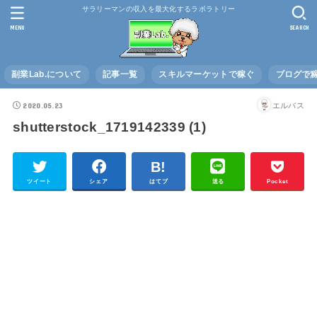
サラリーマンの収入を最大化するラボラトリー
MENU
SEARCH
副業Lab.について
記事一覧
スキルマーケットで稼ぐ
ブログで
2020.05.23
エルバス
shutterstock_1719142339 (1)
ツイート
シェア
はてブ
送る
Pocket