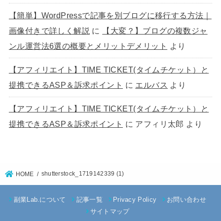
【簡単】WordPressで記事を別ブログに移行する方法｜
画像付きで詳しく解説
に
【大変？】ブログの複数ジャ
ンル運営法6選の概要とメリットデメリット
より
【アフィリエイト】TIME TICKET(タイムチケット）と
提携できるASP＆訴求ポイント
に
エルバス
より
【アフィリエイト】TIME TICKET(タイムチケット）と
提携できるASP＆訴求ポイント
に
アフィリ太郎
より
shutterstock_1719142339 (1)
HOME
副業Lab.について
記事一覧
Privacy Policy
お問い合わせ
サイトマップ