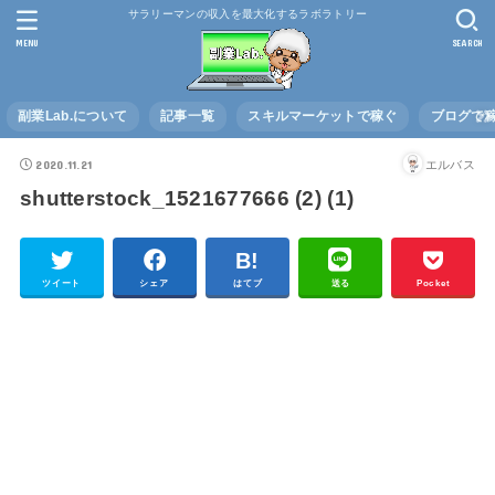
サラリーマンの収入を最大化するラボラトリー
MENU
SEARCH
副業Lab.について
記事一覧
スキルマーケットで稼ぐ
ブログで
2020.11.21
エルバス
shutterstock_1521677666 (2) (1)
ツイート
シェア
はてブ
送る
Pocket