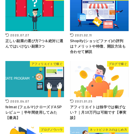
2020.07.27
2021.02.11
正しい副業の選び方7つ＆絶対に選
Shopify(ショッピファイ)の評判
んではいけない副業3つ
は？メリットや特徴、開設方法も
合わせて解説
アフィリエイトで稼ぐ
ブログで稼ぐ
2020.06.07
2021.01.25
felmat (フェルマ)クローズドASP
アフィリエイトは独学では稼げな
レビュー｜半年間使用してみた
い？｜月10万円は可能です【事実
【最高】
談】
ブログノウハウ
ネットビジネスのはじめ方