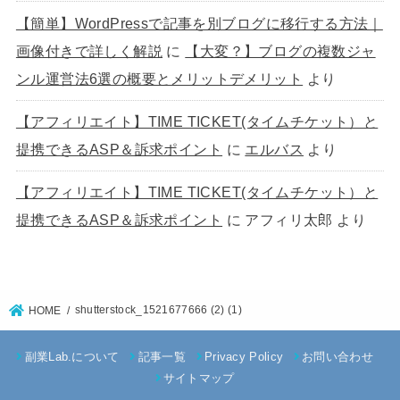
【簡単】WordPressで記事を別ブログに移行する方法｜
画像付きで詳しく解説
に
【大変？】ブログの複数ジャ
ンル運営法6選の概要とメリットデメリット
より
【アフィリエイト】TIME TICKET(タイムチケット）と
提携できるASP＆訴求ポイント
に
エルバス
より
【アフィリエイト】TIME TICKET(タイムチケット）と
提携できるASP＆訴求ポイント
に
アフィリ太郎
より
shutterstock_1521677666 (2) (1)
HOME
副業Lab.について
記事一覧
Privacy Policy
お問い合わせ
サイトマップ