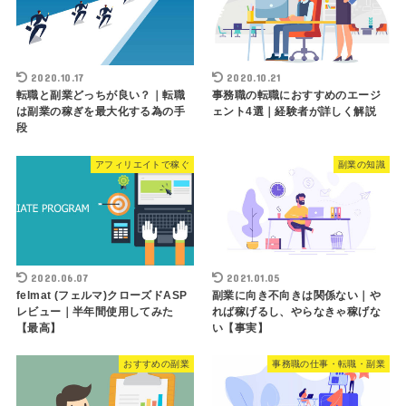
2020.10.17
2020.10.21
転職と副業どっちが良い？｜転職
事務職の転職におすすめのエージ
は副業の稼ぎを最大化する為の手
ェント4選｜経験者が詳しく解説
段
アフィリエイトで稼ぐ
副業の知識
2020.06.07
2021.01.05
felmat (フェルマ)クローズドASP
副業に向き不向きは関係ない｜や
レビュー｜半年間使用してみた
れば稼げるし、やらなきゃ稼げな
【最高】
い【事実】
おすすめの副業
事務職の仕事・転職・副業