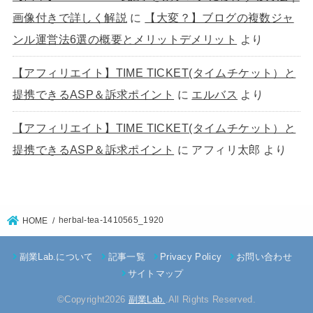
画像付きで詳しく解説
に
【大変？】ブログの複数ジャ
ンル運営法6選の概要とメリットデメリット
より
【アフィリエイト】TIME TICKET(タイムチケット）と
提携できるASP＆訴求ポイント
に
エルバス
より
【アフィリエイト】TIME TICKET(タイムチケット）と
提携できるASP＆訴求ポイント
に
アフィリ太郎
より
herbal-tea-1410565_1920
HOME
副業Lab.について
記事一覧
Privacy Policy
お問い合わせ
サイトマップ
©Copyright2026
副業Lab.
.All Rights Reserved.