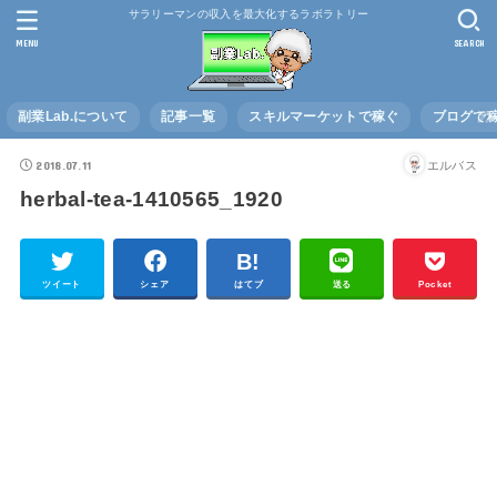
サラリーマンの収入を最大化するラボラトリー
MENU
SEARCH
副業Lab.について
記事一覧
スキルマーケットで稼ぐ
ブログで
2018.07.11
エルバス
herbal-tea-1410565_1920
ツイート
シェア
はてブ
送る
Pocket