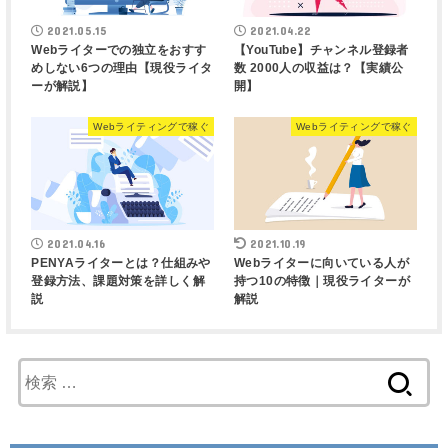
2021.05.15
2021.04.22
Webライターでの独立をおすす
【YouTube】チャンネル登録者
めしない6つの理由【現役ライタ
数 2000人の収益は？【実績公
ーが解説】
開】
Webライティングで稼ぐ
Webライティングで稼ぐ
2021.04.16
2021.10.19
PENYAライターとは？仕組みや
Webライターに向いている人が
登録方法、課題対策を詳しく解
持つ10の特徴｜現役ライターが
説
解説
検
索
: