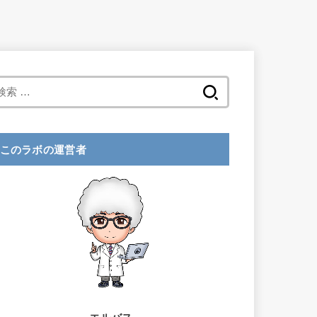
検
索
:
このラボの運営者