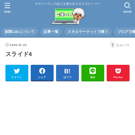
サラリーマンの収入を最大化するラボラトリー
MENU
SEARCH
副業Lab.について
記事一覧
スキルマーケットで稼ぐ
ブログで
2020.07.20
エルバス
スライド4
ツイート
シェア
はてブ
送る
Pocket