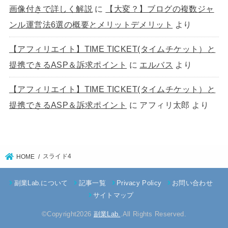
画像付きで詳しく解説
に
【大変？】ブログの複数ジャ
ンル運営法6選の概要とメリットデメリット
より
【アフィリエイト】TIME TICKET(タイムチケット）と
提携できるASP＆訴求ポイント
に
エルバス
より
【アフィリエイト】TIME TICKET(タイムチケット）と
提携できるASP＆訴求ポイント
に
アフィリ太郎
より
スライド4
HOME
副業Lab.について
記事一覧
Privacy Policy
お問い合わせ
サイトマップ
©Copyright2026
副業Lab.
.All Rights Reserved.