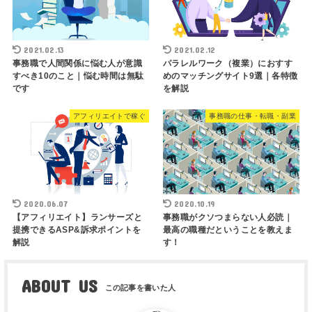
2021.02.13
2021.02.12
事務職で人間関係に悩む人が意識
パラレルワーク（複業）におすす
すべき10のこと｜悩む時間は無駄
めのマッチングサイト9選｜各特徴
です
を解説
アフィリエイトで稼ぐ
事務職の仕事・転職・副業
2020.06.07
2020.10.19
【アフィリエイト】ランサーズと
事務職がクソつまらない人必読｜
提携できるASP&訴求ポイントを
最高の職種だということを教えま
解説
す！
ABOUT US