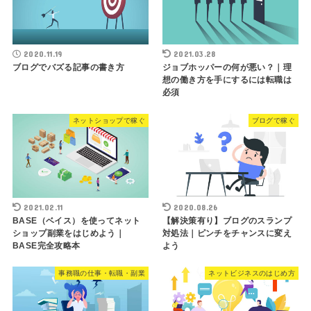
2020.11.19
2021.03.28
ブログでバズる記事の書き方
ジョブホッパーの何が悪い？｜理
想の働き方を手にするには転職は
必須
ネットショップで稼ぐ
ブログで稼ぐ
2021.02.11
2020.08.26
BASE（ベイス）を使ってネット
【解決策有り】ブログのスランプ
ショップ副業をはじめよう｜
対処法｜ピンチをチャンスに変え
BASE完全攻略本
よう
事務職の仕事・転職・副業
ネットビジネスのはじめ方