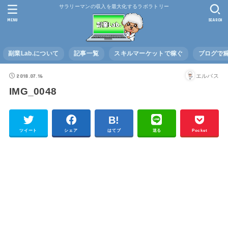
サラリーマンの収入を最大化するラボラトリー
MENU
SEARCH
副業Lab.について
記事一覧
スキルマーケットで稼ぐ
ブログで
2018.07.16
エルバス
IMG_0048
ツイート
シェア
はてブ
送る
Pocket