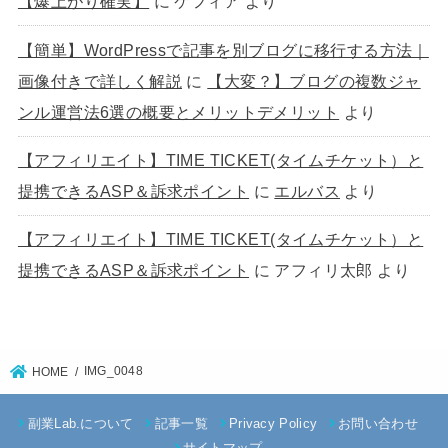
【爆上がり確実】
に
ケフィア
より
【簡単】WordPressで記事を別ブログに移行する方法｜
画像付きで詳しく解説
に
【大変？】ブログの複数ジャ
ンル運営法6選の概要とメリットデメリット
より
【アフィリエイト】TIME TICKET(タイムチケット）と
提携できるASP＆訴求ポイント
に
エルバス
より
【アフィリエイト】TIME TICKET(タイムチケット）と
提携できるASP＆訴求ポイント
に
アフィリ太郎
より
IMG_0048
HOME
副業Lab.について
記事一覧
Privacy Policy
お問い合わせ
サイトマップ