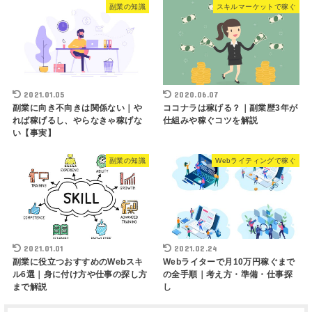
副業の知識
スキルマーケットで稼ぐ
2021.01.05
2020.06.07
副業に向き不向きは関係ない｜や
ココナラは稼げる？｜副業歴3年が
れば稼げるし、やらなきゃ稼げな
仕組みや稼ぐコツを解説
い【事実】
副業の知識
Webライティングで稼ぐ
2021.01.01
2021.02.24
副業に役立つおすすめのWebスキ
Webライターで月10万円稼ぐまで
ル6選｜身に付け方や仕事の探し方
の全手順｜考え方・準備・仕事探
まで解説
し