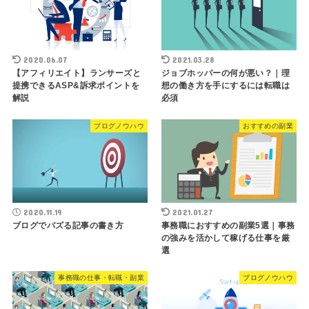
2020.06.07
2021.03.28
【アフィリエイト】ランサーズと
ジョブホッパーの何が悪い？｜理
提携できるASP&訴求ポイントを
想の働き方を手にするには転職は
解説
必須
ブログノウハウ
おすすめの副業
2020.11.19
2021.01.27
ブログでバズる記事の書き方
事務職におすすめの副業5選｜事務
の強みを活かして稼げる仕事を厳
選
事務職の仕事・転職・副業
ブログノウハウ