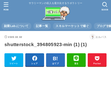
サラリーマンの収入を最大化するラボラトリー
MENU
SEARCH
副業Lab.について
記事一覧
スキルマーケットで稼ぐ
ブログで
2020.02.02
エルバス
shutterstock_394805923-min (1) (1)
ツイート
シェア
はてブ
送る
Pocket