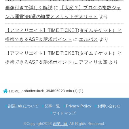
画像付きで詳しく解説
に
【大変？】ブログの複数ジャ
ンル運営法6選の概要とメリットデメリット
より
【アフィリエイト】TIME TICKET(タイムチケット）と
提携できるASP＆訴求ポイント
に
エルバス
より
【アフィリエイト】TIME TICKET(タイムチケット）と
提携できるASP＆訴求ポイント
に
アフィリ太郎
より
shutterstock_394805923-min (1) (1)
HOME
副業Lab.について
記事一覧
Privacy Policy
お問い合わせ
サイトマップ
©Copyright2026
副業Lab.
.All Rights Reserved.