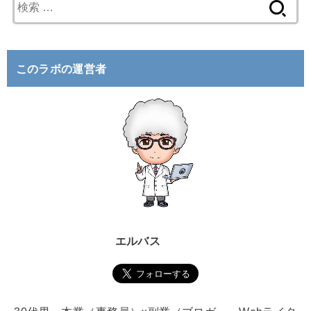
検
索
:
このラボの運営者
エルバス