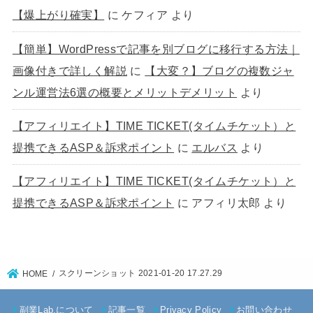
【爆上がり確実】
に
ケフィア
より
【簡単】WordPressで記事を別ブログに移行する方法｜
画像付きで詳しく解説
に
【大変？】ブログの複数ジャ
ンル運営法6選の概要とメリットデメリット
より
【アフィリエイト】TIME TICKET(タイムチケット）と
提携できるASP＆訴求ポイント
に
エルバス
より
【アフィリエイト】TIME TICKET(タイムチケット）と
提携できるASP＆訴求ポイント
に
アフィリ太郎
より
スクリーンショット 2021-01-20 17.27.29
HOME
副業Lab.について
記事一覧
Privacy Policy
お問い合わせ