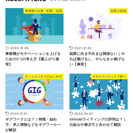
事務職の仕事・転職・副業
副業の知識
2020.10.08
2021.01.05
事務職がモチベーションを上げる
副業に向き不向きは関係ない｜や
ための3つの考え方【爆上がり確
れば稼げるし、やらなきゃ稼げな
実】
い【事実】
ネットビジネスのはじめ方
スキルマーケットで稼ぐ
2020.11.15
2020.06.07
ギグワークとは？｜特徴・始め
shinobiライティングの評判は？｜
方・求人情報などをギグワーカー
仕組みや稼ぎ方と合わせて解説
が解説