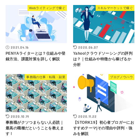
Webライティングで稼ぐ
スキルマーケットで稼ぐ
2021.04.16
2020.06.07
PENYAライターとは？仕組みや登
Yahoo!クラウドソーシングの評判
録方法、課題対策を詳しく解説
は？｜仕組みや特徴から稼げるか
分析
事務職の仕事・転職・副業
ブログノウハウ
2020.10.19
2020.11.22
事務職がクソつまらない人必読｜
【STORK19】初心者ブロガーにお
最高の職種だということを教えま
すすめテーマ|その理由や評判・強
す！
みを解説