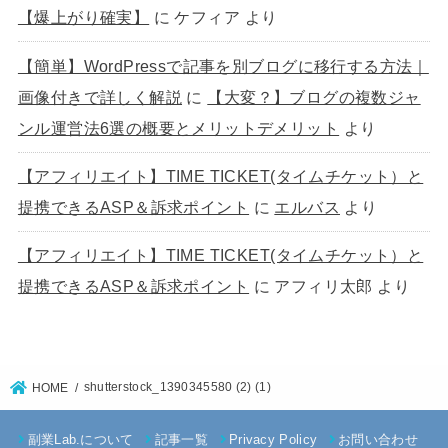
【爆上がり確実】
に
ケフィア
より
【簡単】WordPressで記事を別ブログに移行する方法｜
画像付きで詳しく解説
に
【大変？】ブログの複数ジャ
ンル運営法6選の概要とメリットデメリット
より
【アフィリエイト】TIME TICKET(タイムチケット）と
提携できるASP＆訴求ポイント
に
エルバス
より
【アフィリエイト】TIME TICKET(タイムチケット）と
提携できるASP＆訴求ポイント
に
アフィリ太郎
より
shutterstock_1390345580 (2) (1)
HOME
副業Lab.について
記事一覧
Privacy Policy
お問い合わせ