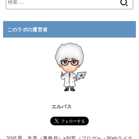
索
:
このラボの運営者
エルバス
30代男。本業（事務員）×副業（ブロガー・Webライタ