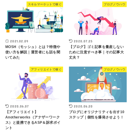
スキルマーケットで稼ぐ
ブログノウハウ
2021.02.09
2020.07.25
MOSH（モッシュ）とは？特徴や
【ブログ】ゴミ記事を量産しない
使い方を解説｜運営者にも話を聞
ために注意すべき事｜その記事大
いてみた
丈夫？
アフィリエイトで稼ぐ
ブログノウハウ
2020.06.07
2020.06.20
【アフィリエイト】
ブログにオリジナリティを出す10
Anotherworks（アナザーワーク
ステップ｜個性を爆発させよう！
ス）と提携できるASP＆訴求ポイ
ント