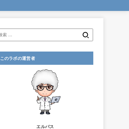
検
索
:
このラボの運営者
エルバス