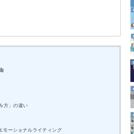
由
み方」の違い
エモーショナルライティング