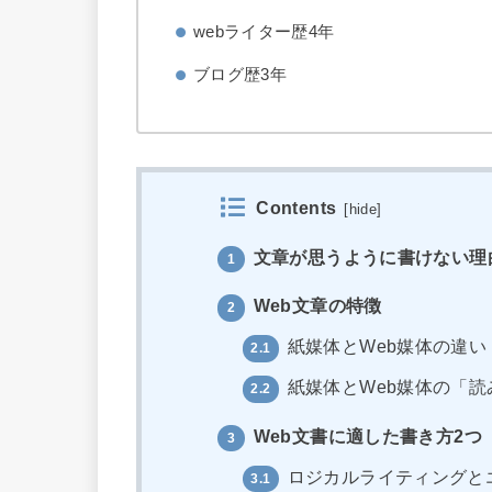
webライター歴4年
ブログ歴3年
Contents
[
hide
]
文章が思うように書けない理
1
Web文章の特徴
2
紙媒体とWeb媒体の違い
2.1
紙媒体とWeb媒体の「読
2.2
Web文書に適した書き方2つ
3
ロジカルライティングと
3.1