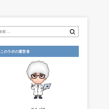
検
索
:
このラボの運営者