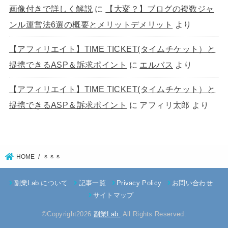
画像付きで詳しく解説
に
【大変？】ブログの複数ジャ
ンル運営法6選の概要とメリットデメリット
より
【アフィリエイト】TIME TICKET(タイムチケット）と
提携できるASP＆訴求ポイント
に
エルバス
より
【アフィリエイト】TIME TICKET(タイムチケット）と
提携できるASP＆訴求ポイント
に
アフィリ太郎
より
ｓｓｓ
HOME
副業Lab.について
記事一覧
Privacy Policy
お問い合わせ
サイトマップ
©Copyright2026
副業Lab.
.All Rights Reserved.