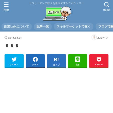
サラリーマンの収入を最大化するラボラトリー
MENU
SEARCH
副業Lab.について
記事一覧
スキルマーケットで稼ぐ
ブログで
2019.09.21
エルバス
ｓｓｓ
ツイート
シェア
はてブ
送る
Pocket