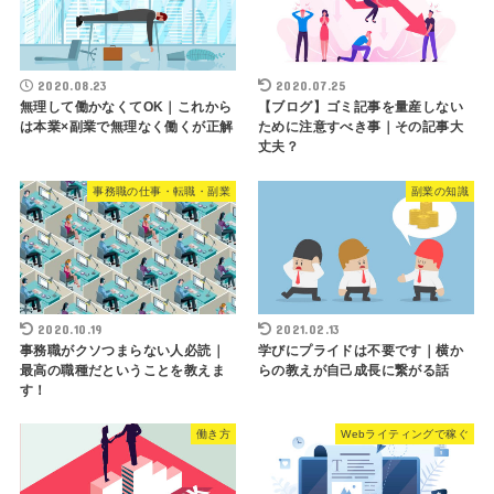
2020.08.23
2020.07.25
無理して働かなくてOK｜これから
【ブログ】ゴミ記事を量産しない
は本業×副業で無理なく働くが正解
ために注意すべき事｜その記事大
丈夫？
事務職の仕事・転職・副業
副業の知識
2020.10.19
2021.02.13
事務職がクソつまらない人必読｜
学びにプライドは不要です｜横か
最高の職種だということを教えま
らの教えが自己成長に繋がる話
す！
働き方
Webライティングで稼ぐ