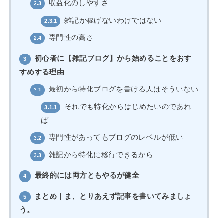
収益化のしやすさ
2.3
雑記が稼げないわけではない
2.3.1
専門性の高さ
2.4
初心者に【雑記ブログ】から始めることをおす
3
すめする理由
最初から特化ブログを書ける人はそういない
3.1
それでも特化からはじめたいのであれ
3.1.1
ば
専門性があってもブログのレベルが低い
3.2
雑記から特化に移行できるから
3.3
最終的には両方ともやるが健全
4
まとめ｜ま、とりあえず記事を書いてみましょ
5
う。