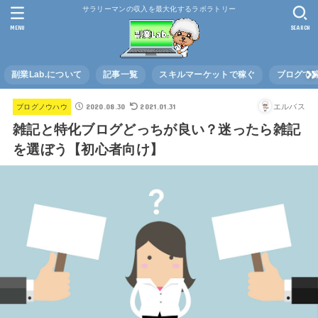
サラリーマンの収入を最大化するラボラトリー
MENU
SEARCH
副業Lab.について
記事一覧
スキルマーケットで稼ぐ
ブログで
2020.08.30
2021.01.31
エルバス
ブログノウハウ
雑記と特化ブログどっちが良い？迷ったら雑記
を選ぼう【初心者向け】