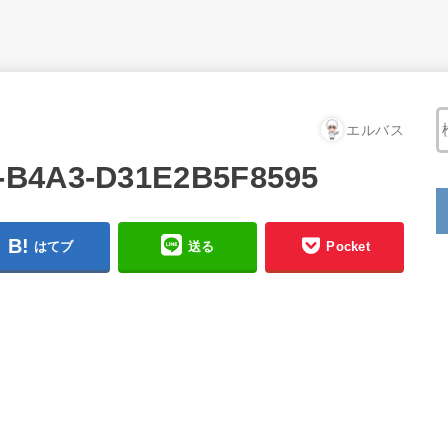
エルバス
-B4A3-D31E2B5F8595
はてブ
送る
Pocket