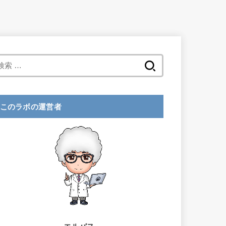
検
索
:
このラボの運営者