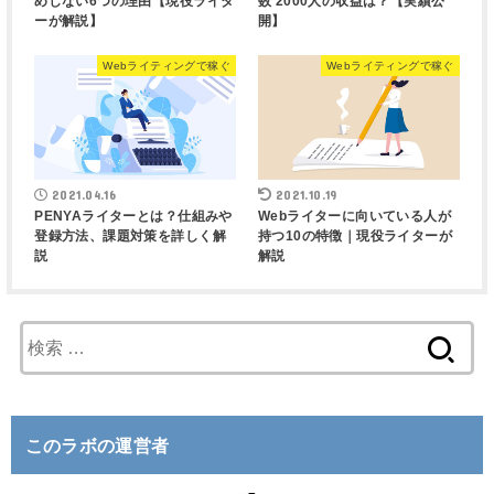
めしない6つの理由【現役ライタ
数 2000人の収益は？【実績公
ーが解説】
開】
Webライティングで稼ぐ
Webライティングで稼ぐ
2021.04.16
2021.10.19
PENYAライターとは？仕組みや
Webライターに向いている人が
登録方法、課題対策を詳しく解
持つ10の特徴｜現役ライターが
説
解説
検
索
:
このラボの運営者