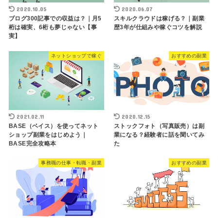
2020.10.05
2020.06.07
ブログ300記事での収益は？｜月5
スキルクラウドは稼げる？｜副業
桁は確実、6桁も夢じゃない【事
歴3年が仕組みや稼ぐコツを解説
実】
ネットショップで稼ぐ
おすすめの副業
2021.02.11
2020.12.15
BASE（ベイス）を使ってネット
ストックフォト（写真販売）は副
ショップ副業をはじめよう｜
業になる？経験者に話を聞いてみ
BASE完全攻略本
た
事務職の仕事・転職・副業
おすすめの副業