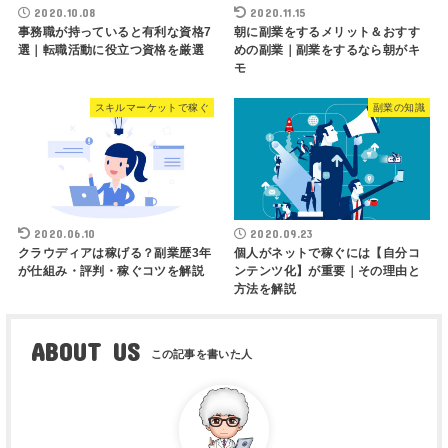
2020.10.08
2020.11.15
事務職が持っていると有利な資格7
朝に副業をするメリット＆おすす
選｜転職活動に役立つ資格を厳選
めの副業｜副業をするなら朝がキ
モ
スキルマーケットで稼ぐ
副業の知識
2020.06.10
2020.09.23
クラウディアは稼げる？副業歴3年
個人がネットで稼ぐには【自分コ
が仕組み・評判・稼ぐコツを解説
ンテンツ化】が重要｜その理由と
方法を解説
ABOUT US