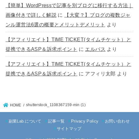
【簡単】WordPressで記事を別ブログに移行する方法｜
画像付きで詳しく解説
に
【大変？】ブログの複数ジャ
ンル運営法6選の概要とメリットデメリット
より
【アフィリエイト】TIME TICKET(タイムチケット）と
提携できるASP＆訴求ポイント
に
エルバス
より
【アフィリエイト】TIME TICKET(タイムチケット）と
提携できるASP＆訴求ポイント
に
アフィリ太郎
より
shutterstock_1108367159-min (1)
HOME
副業Lab.について
記事一覧
Privacy Policy
お問い合わせ
サイトマップ