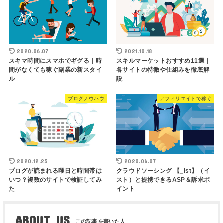
2020.06.07
2021.10.18
スキマ時間にスマホでギグる｜時
スキルマーケットおすすめ11選｜
間がなくても稼ぐ副業の新スタイ
各サイトの特徴や仕組みを徹底解
ル
説
ブログノウハウ
アフィリエイトで稼ぐ
2020.12.25
2020.06.07
ブログが読まれる曜日と時間帯は
クラウドソーシング 【_ist】（イ
いつ？複数のサイトで検証してみ
スト）と提携できるASP＆訴求ポ
た
イント
ABOUT US