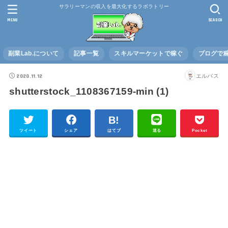
サラリーマンの収入を最大化するラボラトリー
MENU
SEARCH
副業Lab.について
記事一覧
スキルマーケットで稼ぐ
ブログで
2020.11.12
エルバス
shutterstock_1108367159-min (1)
ツイート
シェア
はてブ
送る
Pocket