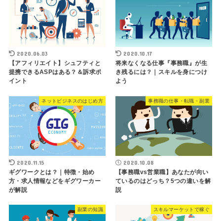
2020.06.03
2020.10.17
【アフィリエイト】シュフティと
将来なくなる仕事『事務職』が生
提携できるASPはある？＆訴求ポ
き残るには？｜スキルを身につけ
イント
よう
ネットビジネスのはじめ方
事務職の仕事・転職・副業
2020.11.15
2020.10.08
ギグワークとは？｜特徴・始め
【事務職vs営業職】あなたが向い
方・求人情報などをギグワーカー
ているのはどっち？5つの違いを解
が解説
説
副業の知識
スキルマーケットで稼ぐ