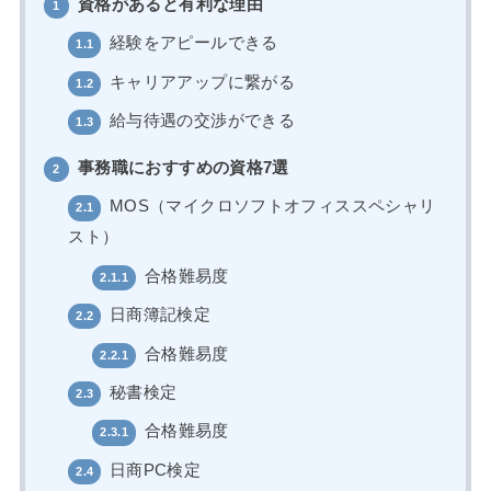
資格があると有利な理由
1
経験をアピールできる
1.1
キャリアアップに繋がる
1.2
給与待遇の交渉ができる
1.3
事務職におすすめの資格7選
2
MOS（マイクロソフトオフィススペシャリ
2.1
スト）
合格難易度
2.1.1
日商簿記検定
2.2
合格難易度
2.2.1
秘書検定
2.3
合格難易度
2.3.1
日商PC検定
2.4