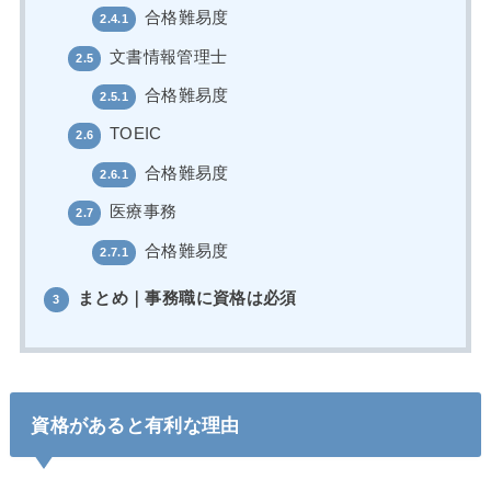
合格難易度
2.4.1
文書情報管理士
2.5
合格難易度
2.5.1
TOEIC
2.6
合格難易度
2.6.1
医療事務
2.7
合格難易度
2.7.1
まとめ｜事務職に資格は必須
3
資格があると有利な理由