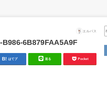
エルバス
6-B986-6B879FAA5A9F
はてブ
送る
Pocket