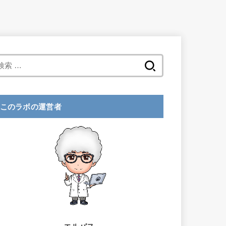
検
索
:
このラボの運営者