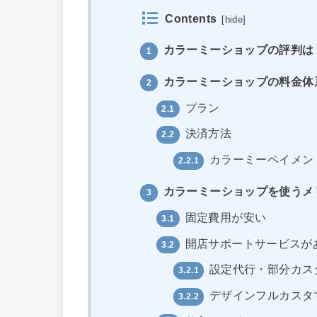
Contents
[
hide
]
カラーミーショップの評判は
1
カラーミーショップの料金体
2
プラン
2.1
決済方法
2.2
カラーミーペイメン
2.2.1
カラーミーショップを使うメ
3
固定費用が安い
3.1
開店サポートサービスが
3.2
設定代行・部分カス
3.2.1
デザインフルカスタ
3.2.2