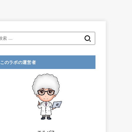
検
索
:
このラボの運営者