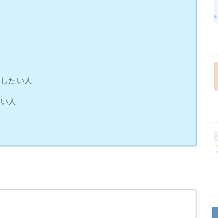
？
めしたい人
ない人