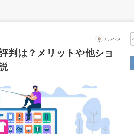
エルバス
評判は？メリットや他ショ
説