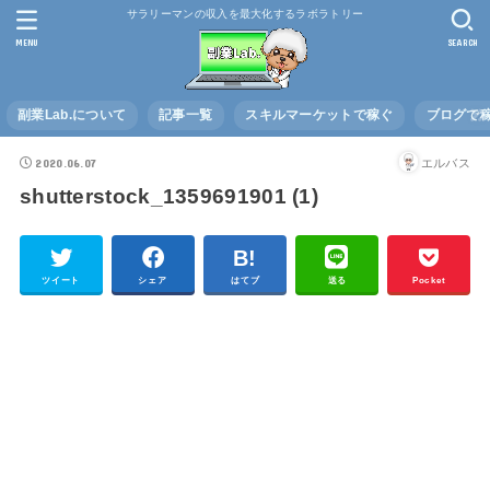
サラリーマンの収入を最大化するラボラトリー
MENU
SEARCH
副業Lab.について
記事一覧
スキルマーケットで稼ぐ
ブログで
2020.06.07
エルバス
shutterstock_1359691901 (1)
ツイート
シェア
はてブ
送る
Pocket