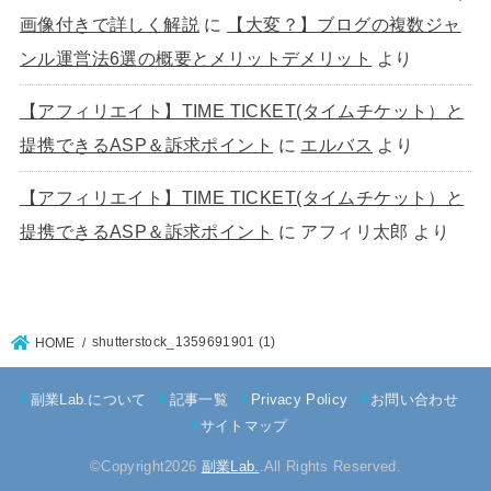
画像付きで詳しく解説
に
【大変？】ブログの複数ジャ
ンル運営法6選の概要とメリットデメリット
より
【アフィリエイト】TIME TICKET(タイムチケット）と
提携できるASP＆訴求ポイント
に
エルバス
より
【アフィリエイト】TIME TICKET(タイムチケット）と
提携できるASP＆訴求ポイント
に
アフィリ太郎
より
shutterstock_1359691901 (1)
HOME
副業Lab.について
記事一覧
Privacy Policy
お問い合わせ
サイトマップ
©Copyright2026
副業Lab.
.All Rights Reserved.