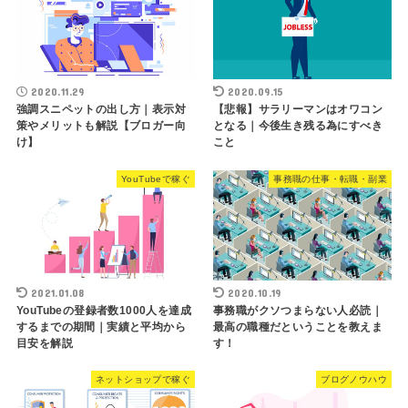
2020.11.29
2020.09.15
強調スニペットの出し方｜表示対
【悲報】サラリーマンはオワコン
策やメリットも解説【ブロガー向
となる｜今後生き残る為にすべき
け】
こと
YouTubeで稼ぐ
事務職の仕事・転職・副業
2021.01.08
2020.10.19
YouTubeの登録者数1000人を達成
事務職がクソつまらない人必読｜
するまでの期間｜実績と平均から
最高の職種だということを教えま
目安を解説
す！
ネットショップで稼ぐ
ブログノウハウ