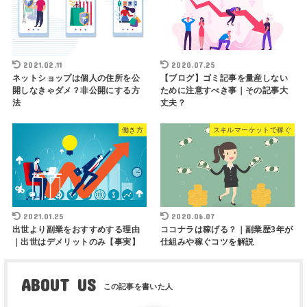
2021.02.11
2020.07.25
ネットショップは個人の住所を公
【ブログ】ゴミ記事を量産しない
開しなきゃダメ？非公開にする方
ために注意すべき事｜その記事大
法
丈夫？
働き方
スキルマーケットで稼ぐ
2021.01.25
2020.06.07
出世より副業をおすすめする理由
ココナラは稼げる？｜副業歴3年が
｜出世はデメリットのみ【事実】
仕組みや稼ぐコツを解説
ABOUT US