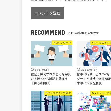
RECOMMEND
ブログノウハウ
アフィリエイト
2021.01.31
2020.06.07
雑記と特化ブログどっちが良
家事代行サービスCaSy
い？迷ったら雑記を選ぼう
ジー）と提携できるAS
【初心者向け】
求ポイントを解説
アフィリエイトで稼ぐ
ネットショップ