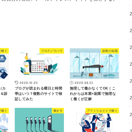
で稼ぐ
ブログノウハウ
副業の知識
2020.12.25
2020.08.23
（カ
ブログが読まれる曜日と時間
無理して働かなくてOK｜こ
P＆訴
帯はいつ？複数のサイトで検
れからは本業×副業で無理な
証してみた
く働くが正解
で稼ぐ
働き方
アフィリエイトで稼ぐ