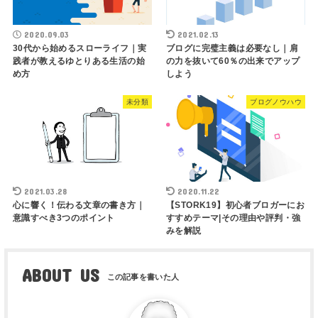
2020.09.03
2021.02.13
30代から始めるスローライフ｜実
ブログに完璧主義は必要なし｜肩
践者が教えるゆとりある生活の始
の力を抜いて60％の出来でアップ
め方
しよう
未分類
ブログノウハウ
2021.03.28
2020.11.22
心に響く！伝わる文章の書き方｜
【STORK19】初心者ブロガーにお
意識すべき3つのポイント
すすめテーマ|その理由や評判・強
みを解説
ABOUT US