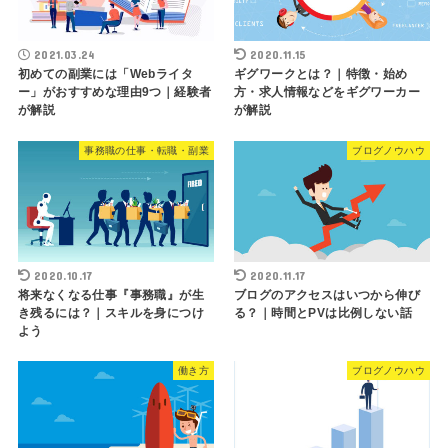
2021.03.24
2020.11.15
初めての副業には「Webライタ
ギグワークとは？｜特徴・始め
ー」がおすすめな理由9つ｜経験者
方・求人情報などをギグワーカー
が解説
が解説
事務職の仕事・転職・副業
ブログノウハウ
2020.10.17
2020.11.17
将来なくなる仕事『事務職』が生
ブログのアクセスはいつから伸び
き残るには？｜スキルを身につけ
る？｜時間とPVは比例しない話
よう
働き方
ブログノウハウ