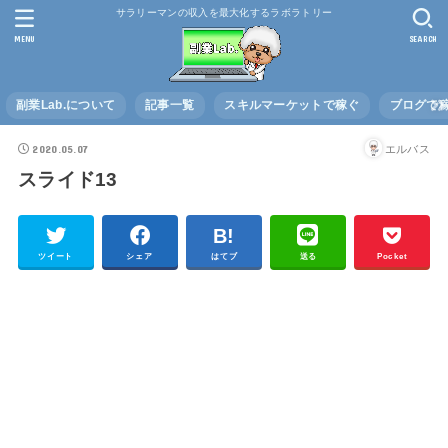
サラリーマンの収入を最大化するラボラトリー
MENU
SEARCH
副業Lab.について
記事一覧
スキルマーケットで稼ぐ
ブログで
2020.05.07
エルバス
スライド13
ツイート
シェア
はてブ
送る
Pocket