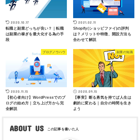
2020.10.17
2021.02.11
転職と副業どっちが良い？｜転職
Shopify(ショッピファイ)の評判
は副業の稼ぎを最大化する為の手
は？メリットや特徴、開設方法も
段
合わせて解説
ブログノウハウ
副業の知識
2020.11.15
2020.09.15
【初心者向け】WordPressでのブ
【事実】断る勇気を持てば人生は
ログの始め方｜立ち上げ方から完
劇的に変わる｜自分の時間を生き
全解説
よう
ABOUT US