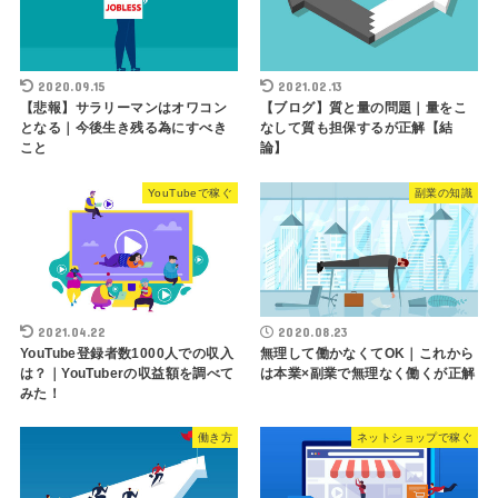
2020.09.15
2021.02.13
【悲報】サラリーマンはオワコン
【ブログ】質と量の問題｜量をこ
となる｜今後生き残る為にすべき
なして質も担保するが正解【結
こと
論】
YouTubeで稼ぐ
副業の知識
2021.04.22
2020.08.23
YouTube登録者数1000人での収入
無理して働かなくてOK｜これから
は？｜YouTuberの収益額を調べて
は本業×副業で無理なく働くが正解
みた！
働き方
ネットショップで稼ぐ