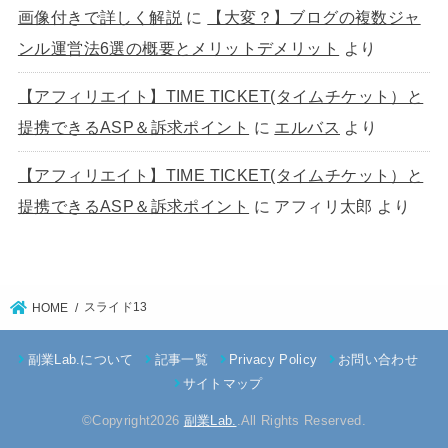
画像付きで詳しく解説
に
【大変？】ブログの複数ジャ
ンル運営法6選の概要とメリットデメリット
より
【アフィリエイト】TIME TICKET(タイムチケット）と
提携できるASP＆訴求ポイント
に
エルバス
より
【アフィリエイト】TIME TICKET(タイムチケット）と
提携できるASP＆訴求ポイント
に
アフィリ太郎
より
スライド13
HOME
副業Lab.について
記事一覧
Privacy Policy
お問い合わせ
サイトマップ
©Copyright2026
副業Lab.
.All Rights Reserved.