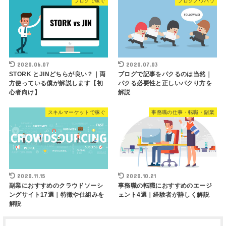
ブログで稼ぐ
ブログノウハウ
2020.06.07
2020.07.03
STORK とJINどちらが良い？｜両
ブログで記事をパクるのは当然｜
方使っている僕が解説します【初
パクる必要性と正しいパクり方を
心者向け】
解説
スキルマーケットで稼ぐ
事務職の仕事・転職・副業
2020.11.15
2020.10.21
副業におすすめのクラウドソーシ
事務職の転職におすすめのエージ
ングサイト17選｜特徴や仕組みを
ェント4選｜経験者が詳しく解説
解説