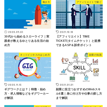
働き方
アフィリエイトで稼ぐ
2020.09.03
2021.10.18
30代から始めるスローライフ｜実
【アフィリエイト】TIME
践者が教えるゆとりある生活の始
TICKET(タイムチケット）と提携
め方
できるASP＆訴求ポイント
ネットビジネスのはじめ方
副業の知識
2020.11.15
2021.01.01
ギグワークとは？｜特徴・始め
副業に役立つおすすめのWebスキ
方・求人情報などをギグワーカー
ル6選｜身に付け方や仕事の探し方
が解説
まで解説