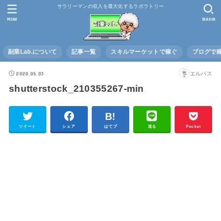
サラリーマンの収入を最大化するラボラトリー
MENU
SEARCH
副業Lab.について
記事一覧
スキルマーケットで稼ぐ
ブログで
2020.05.03
エルバス
shutterstock_210355267-min
ツイート
シェア
はてブ
送る
Pocket