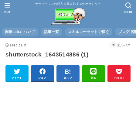
サラリーマンの収入を最大化するラボラトリー
MENU
SEARCH
副業Lab.について
記事一覧
スキルマーケットで稼ぐ
ブログで
2020.02.17
エルバス
shutterstock_1643514886 (1)
ツイート
シェア
はてブ
送る
Pocket