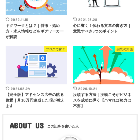
2020.11.15
2021.03.28
ギグワークとは？｜特徴・始め
心に響く！伝わる文章の書き方｜
方・求人情報などをギグワーカー
意識すべき3つのポイント
が解説
ブログで稼ぐ
副業の知識
2021.02.24
2020.10.21
【完全版】アドセンス広告の貼る
没頭する方法｜没頭こそがビジネ
位置｜月10万円達成した僕が教え
スを成功に導く【ハマれば努力は
ます
不要】
ABOUT US