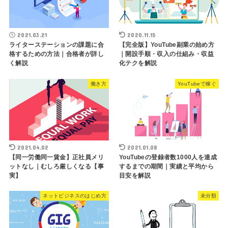
2021.03.21
2020.11.15
ライターステーションの課題に合
【完全版】YouTube副業の始め方
格するための方法｜合格者が詳し
｜開設手順・収入の仕組み・収益
く解説
化テクを解説
働き方
YouTubeで稼ぐ
2021.04.02
2021.01.08
【同一労働同一賃金】正社員メリ
YouTubeの登録者数1000人を達成
ットなし｜むしろ厳しくなる【事
するまでの期間｜実績と平均から
実】
目安を解説
ネットビジネスのはじめ方
未分類