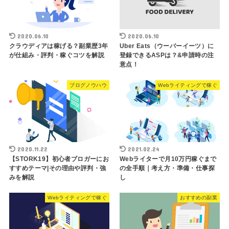
2020.06.10
2020.06.10
クラウディアは稼げる？副業歴3年
Uber Eats（ウーバーイーツ）に
が仕組み・評判・稼ぐコツを解説
登録できるASPは？&申請時の注
意点！
ブログノウハウ
Webライティングで稼ぐ
2020.11.22
2021.02.24
【STORK19】初心者ブロガーにお
Webライターで月10万円稼ぐまで
すすめテーマ|その理由や評判・強
の全手順｜考え方・準備・仕事探
みを解説
し
Webライティングで稼ぐ
おすすめの副業