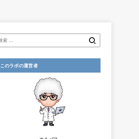
検
索
:
このラボの運営者