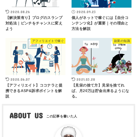
2020.08.26
2020.09.23
【解決策有り】ブログのスランプ
個人がネットで稼ぐには【自分コ
対処法｜ピンチをチャンスに変え
ンテンツ化】が重要｜その理由と
よう
方法を解説
アフィリエイトで稼ぐ
副業の知識
2020.06.07
2021.03.28
【アフィリエイト】ココナラと提
【見栄の捨て方】見栄を捨てれ
携できるASP&訴求ポイントを解
ば、月20万は貯金出来るようにな
説
る。
ABOUT US