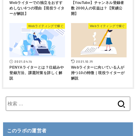
Webライターでの独立をおすす
【YouTube】チャンネル登録者
めしない6つの理由【現役ライタ
数 2000人の収益は？【実績公
ーが解説】
開】
Webライティングで稼ぐ
Webライティングで稼ぐ
2021.04.16
2021.10.19
PENYAライターとは？仕組みや
Webライターに向いている人が
登録方法、課題対策を詳しく解
持つ10の特徴｜現役ライターが
説
解説
検
索
:
このラボの運営者