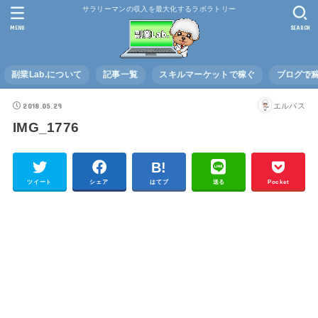
サラリーマンの収入を最大化するラボラトリー
MENU
SEARCH
副業Lab.について
記事一覧
スキルマーケットで稼ぐ
ブログで
2018.05.29
エルバス
IMG_1776
ツイート
シェア
はてブ
送る
Pocket