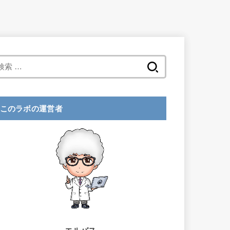
検
索
:
このラボの運営者