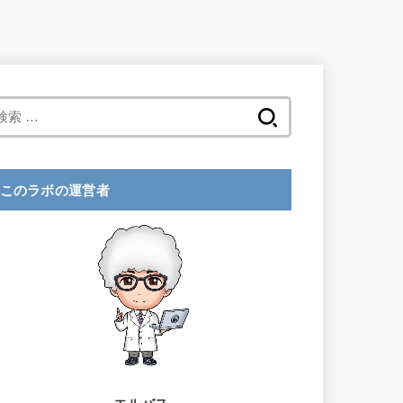
検
索
:
このラボの運営者