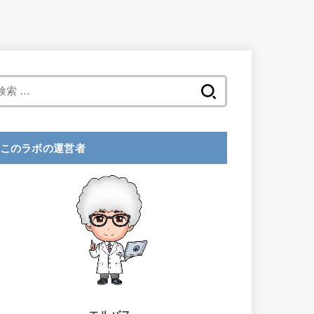
検
索
:
このラボの運営者