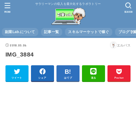
サラリーマンの収入を最大化するラボラトリー
MENU
SEARCH
副業Lab.について
記事一覧
スキルマーケットで稼ぐ
ブログで
2018.05.06
エルバス
IMG_3884
ツイート
シェア
はてブ
送る
Pocket