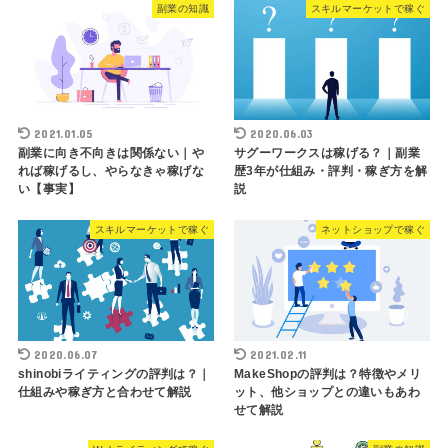
副業の知識
スキルマーケットで稼ぐ
2021.01.05
2020.06.03
副業に向き不向きは関係ない｜や
サグーワークスは稼げる？｜副業
れば稼げるし、やらなきゃ稼げな
歴3年が仕組み・評判・稼ぎ方を解
い【事実】
説
スキルマーケットで稼ぐ
ネットショップで稼ぐ
2020.06.07
2021.02.11
shinobiライティングの評判は？｜
MakeShopの評判は？特徴やメリ
仕組みや稼ぎ方と合わせて解説
ット、他ショップとの違いもあわ
せて解説