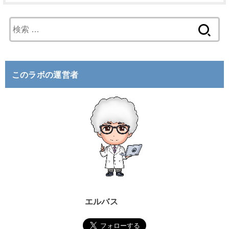
検
索
:
このラボの運営者
エルバス