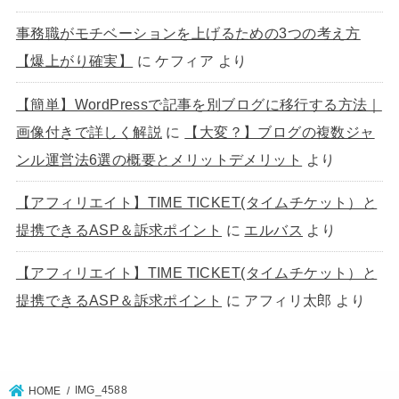
事務職がモチベーションを上げるための3つの考え方
【爆上がり確実】
に
ケフィア
より
【簡単】WordPressで記事を別ブログに移行する方法｜
画像付きで詳しく解説
に
【大変？】ブログの複数ジャ
ンル運営法6選の概要とメリットデメリット
より
【アフィリエイト】TIME TICKET(タイムチケット）と
提携できるASP＆訴求ポイント
に
エルバス
より
【アフィリエイト】TIME TICKET(タイムチケット）と
提携できるASP＆訴求ポイント
に
アフィリ太郎
より
IMG_4588
HOME