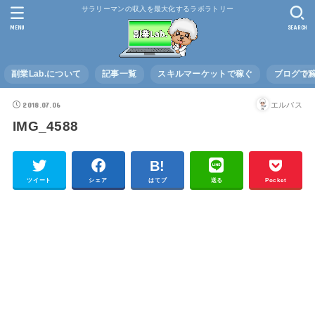
サラリーマンの収入を最大化するラボラトリー
MENU
SEARCH
副業Lab.について
記事一覧
スキルマーケットで稼ぐ
ブログで
2018.07.06
エルバス
IMG_4588
ツイート
シェア
はてブ
送る
Pocket