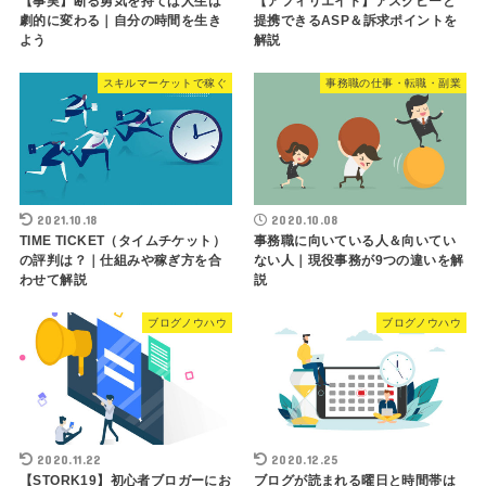
【事実】断る勇気を持てば人生は
【アフィリエイト】アスクビーと
劇的に変わる｜自分の時間を生き
提携できるASP＆訴求ポイントを
よう
解説
スキルマーケットで稼ぐ
事務職の仕事・転職・副業
2021.10.18
2020.10.08
TIME TICKET（タイムチケット）
事務職に向いている人＆向いてい
の評判は？｜仕組みや稼ぎ方を合
ない人｜現役事務が9つの違いを解
わせて解説
説
ブログノウハウ
ブログノウハウ
2020.11.22
2020.12.25
【STORK19】初心者ブロガーにお
ブログが読まれる曜日と時間帯は