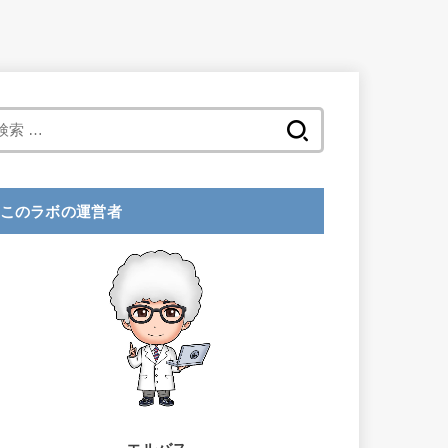
検
索
:
このラボの運営者