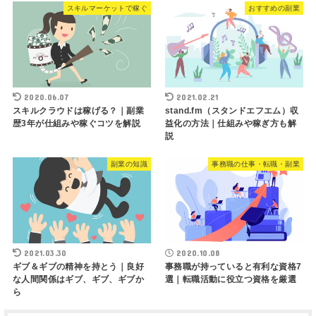
スキルマーケットで稼ぐ
おすすめの副業
2020.06.07
2021.02.21
スキルクラウドは稼げる？｜副業
stand.fm（スタンドエフエム）収
歴3年が仕組みや稼ぐコツを解説
益化の方法｜仕組みや稼ぎ方も解
説
副業の知識
事務職の仕事・転職・副業
2021.03.30
2020.10.08
ギブ＆ギブの精神を持とう｜良好
事務職が持っていると有利な資格7
な人間関係はギブ、ギブ、ギブか
選｜転職活動に役立つ資格を厳選
ら