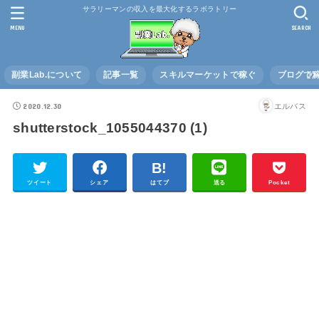
サラリーマンの収入を最大化するラボラトリー
MENU
SEARCH
副業Lab.について
記事一覧
スキルマーケットで稼ぐ
ブログで
2020.12.30
エルバス
shutterstock_1055044370 (1)
ツイート
シェア
はてブ
送る
Pocket