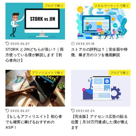
ブログで稼ぐ
スキルマーケットで稼ぐ
2020.06.07
2020.09.10
STORK とJINどちらが良い？｜両
ストアカの評判は？｜安全面や特
方使っている僕が解説します【初
徴、稼ぎ方のコツを徹底解説
心者向け】
アフィリエイトで稼ぐ
ブログで稼ぐ
2020.06.07
2021.02.24
【もしもアフィリエイト】初心者
【完全版】アドセンス広告の貼る
でも確実に稼げるおすすめの
位置｜月10万円達成した僕が教え
ASP！
ます