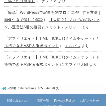
【爆上がり確実】
に
ケフィア
より
【簡単】WordPressで記事を別ブログに移行する方法｜
画像付きで詳しく解説
に
【大変？】ブログの複数ジャ
ンル運営法6選の概要とメリットデメリット
より
【アフィリエイト】TIME TICKET(タイムチケット）と
提携できるASP＆訴求ポイント
に
エルバス
より
【アフィリエイト】TIME TICKET(タイムチケット）と
提携できるASP＆訴求ポイント
に
アフィリ太郎
より
shutterstock_1055044370 (1)
HOME
副業Lab.について
記事一覧
Privacy Policy
お問い合わせ