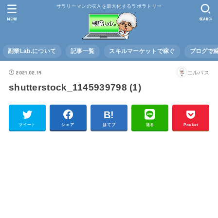
サラリーマンの収入を最大化するラボラトリー
MENU
SEARCH
副業Lab.について
記事一覧
スキルマーケットで稼ぐ
ブログで
2021.02.19
エルバス
shutterstock_1145939798 (1)
ツイート
シェア
はてブ
送る
Pocket