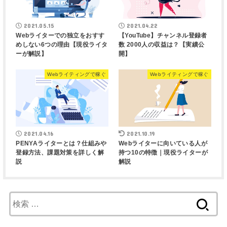
2021.05.15
2021.04.22
Webライターでの独立をおすす
【YouTube】チャンネル登録者
めしない6つの理由【現役ライタ
数 2000人の収益は？【実績公
ーが解説】
開】
Webライティングで稼ぐ
Webライティングで稼ぐ
2021.04.16
2021.10.19
PENYAライターとは？仕組みや
Webライターに向いている人が
登録方法、課題対策を詳しく解
持つ10の特徴｜現役ライターが
説
解説
検
索