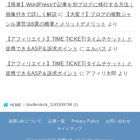
【簡単】WordPressで記事を別ブログに移行する方法｜
画像付きで詳しく解説
に
【大変？】ブログの複数ジャ
ンル運営法6選の概要とメリットデメリット
より
【アフィリエイト】TIME TICKET(タイムチケット）と
提携できるASP＆訴求ポイント
に
エルバス
より
【アフィリエイト】TIME TICKET(タイムチケット）と
提携できるASP＆訴求ポイント
に
アフィリ太郎
より
shutterstock_1145939798 (1)
HOME
副業Lab.について
記事一覧
Privacy Policy
お問い合わせ
サイトマップ