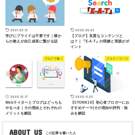
2021.02.13
2020.06.03
学びにプライドは不要です｜横か
【ブログ】良質なコンテンツと
らの教えが自己成長に繋がる話
は？｜『E-A-T』の理解と実践がポ
イント
ブログで稼ぐ
ブログノウハウ
2020.12.17
2020.11.22
Webライターとブログはどっちも
【STORK19】初心者ブロガーにお
やるべき｜その理由とそれぞれの
すすめテーマ|その理由や評判・強
メリットを解説
みを解説
ABOUT US