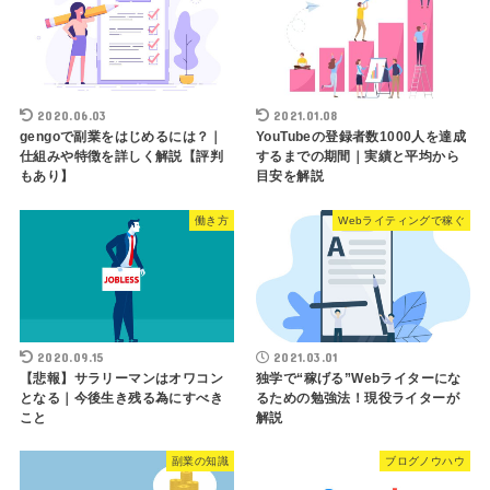
2020.06.03
2021.01.08
gengoで副業をはじめるには？｜
YouTubeの登録者数1000人を達成
仕組みや特徴を詳しく解説【評判
するまでの期間｜実績と平均から
もあり】
目安を解説
働き方
Webライティングで稼ぐ
2020.09.15
2021.03.01
【悲報】サラリーマンはオワコン
独学で“稼げる”Webライターにな
となる｜今後生き残る為にすべき
るための勉強法！現役ライターが
こと
解説
副業の知識
ブログノウハウ