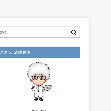
検
索
:
このラボの運営者