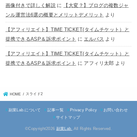
画像付きで詳しく解説
に
【大変？】ブログの複数ジャ
ンル運営法6選の概要とメリットデメリット
より
【アフィリエイト】TIME TICKET(タイムチケット）と
提携できるASP＆訴求ポイント
に
エルバス
より
【アフィリエイト】TIME TICKET(タイムチケット）と
提携できるASP＆訴求ポイント
に
アフィリ太郎
より
スライド2
HOME
副業Lab.について
記事一覧
Privacy Policy
お問い合わせ
サイトマップ
©Copyright2026
副業Lab.
.All Rights Reserved.