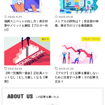
2020.11.29
2020.09.10
強調スニペットの出し方｜表示対
ストアカの評判は？｜安全面や特
策やメリットも解説【ブロガー向
徴、稼ぎ方のコツを徹底解説
け】
働き方
ブログノウハウ
2021.04.02
2020.07.25
【同一労働同一賃金】正社員メリ
【ブログ】ゴミ記事を量産しない
ットなし｜むしろ厳しくなる【事
ために注意すべき事｜その記事大
実】
丈夫？
ABOUT US