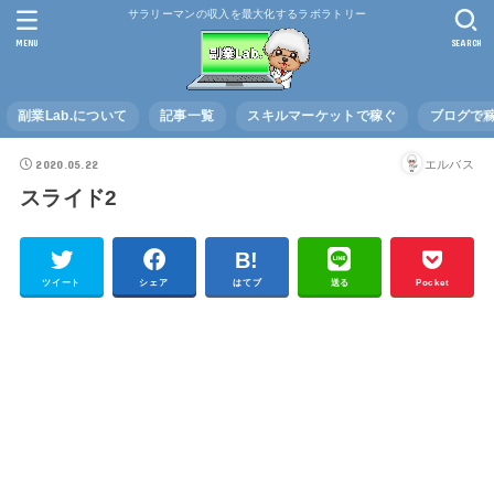
サラリーマンの収入を最大化するラボラトリー
MENU
SEARCH
副業Lab.について
記事一覧
スキルマーケットで稼ぐ
ブログで
2020.05.22
エルバス
スライド2
ツイート
シェア
はてブ
送る
Pocket