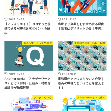
2020.06.07
2021.01.25
【アフィリエイト】ココナラと提
出世より副業をおすすめする理由
携できるASP&訴求ポイントを解
｜出世はデメリットのみ【事実】
説
スキルマーケットで稼ぐ
事務職の仕事・転職・副業
2020.06.07
2020.10.19
Anotherworks（アナザーワーク
事務職がクソつまらない人必読｜
ス）とは？評判・仕組み・特徴を
最高の職種だということを教えま
経験者が徹底解説
す！
ブログノウハウ
スキルマーケットで稼ぐ