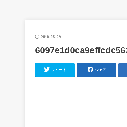
2018.05.29
6097e1d0ca9effcdc56
ツイート
シェア