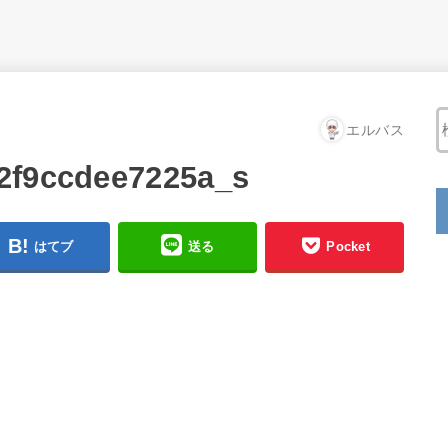
エルバス
2f9ccdee7225a_s
はてブ
送る
Pocket