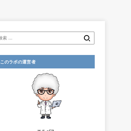
検
索
:
このラボの運営者