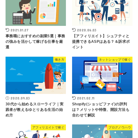
2021.01.27
2020.06.03
事務職におすすめの副業5選｜事務
【アフィリエイト】シュフティと
の強みを活かして稼げる仕事を厳
提携できるASPはある？＆訴求ポ
選
イント
働き方
ネットショップで稼ぐ
2020.09.03
2021.02.11
30代から始めるスローライフ｜実
Shopify(ショッピファイ)の評判
践者が教えるゆとりある生活の始
は？メリットや特徴、開設方法も
め方
合わせて解説
アフィリエイトで稼ぐ
ブログノウハウ