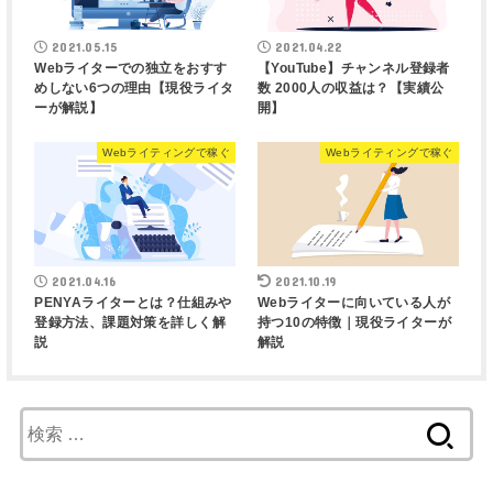
2021.05.15
2021.04.22
Webライターでの独立をおすす
【YouTube】チャンネル登録者
めしない6つの理由【現役ライタ
数 2000人の収益は？【実績公
ーが解説】
開】
Webライティングで稼ぐ
Webライティングで稼ぐ
2021.04.16
2021.10.19
PENYAライターとは？仕組みや
Webライターに向いている人が
登録方法、課題対策を詳しく解
持つ10の特徴｜現役ライターが
説
解説
検
索
: