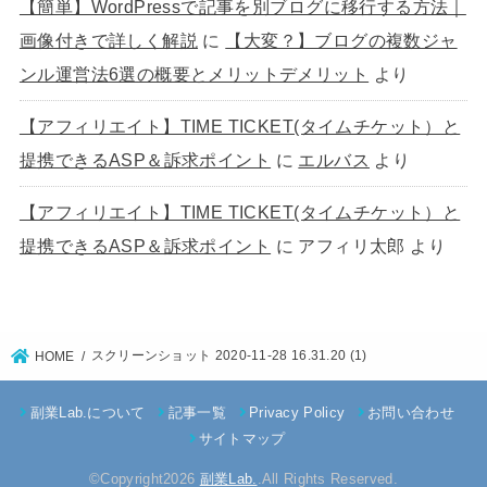
【簡単】WordPressで記事を別ブログに移行する方法｜
画像付きで詳しく解説
に
【大変？】ブログの複数ジャ
ンル運営法6選の概要とメリットデメリット
より
【アフィリエイト】TIME TICKET(タイムチケット）と
提携できるASP＆訴求ポイント
に
エルバス
より
【アフィリエイト】TIME TICKET(タイムチケット）と
提携できるASP＆訴求ポイント
に
アフィリ太郎
より
スクリーンショット 2020-11-28 16.31.20 (1)
HOME
副業Lab.について
記事一覧
Privacy Policy
お問い合わせ
サイトマップ
©Copyright2026
副業Lab.
.All Rights Reserved.