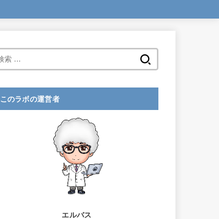
検
索
:
このラボの運営者
エルバス