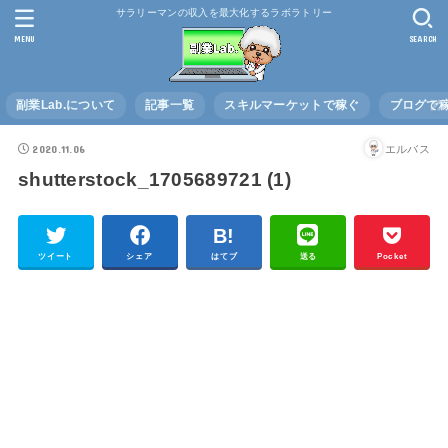
サラリーマンの収入を最大化するラボラトリー
MENU
SEARCH
副業Lab.について
記事一覧
スキルマーケットで稼ぐ
ブログで
2020.11.06
エルバス
shutterstock_1705689721 (1)
ツイート
シェア
はてブ
送る
Pocket