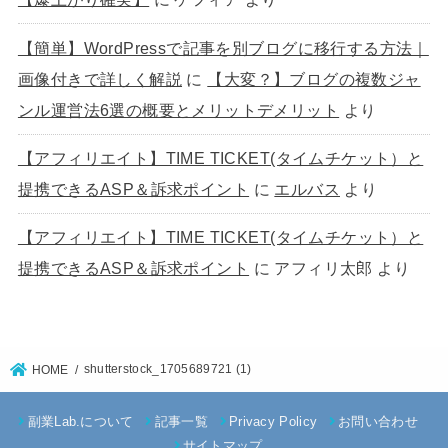
【簡単】WordPressで記事を別ブログに移行する方法｜
画像付きで詳しく解説
に
【大変？】ブログの複数ジャ
ンル運営法6選の概要とメリットデメリット
より
【アフィリエイト】TIME TICKET(タイムチケット）と
提携できるASP＆訴求ポイント
に
エルバス
より
【アフィリエイト】TIME TICKET(タイムチケット）と
提携できるASP＆訴求ポイント
に
アフィリ太郎
より
shutterstock_1705689721 (1)
HOME
副業Lab.について
記事一覧
Privacy Policy
お問い合わせ
サイトマップ