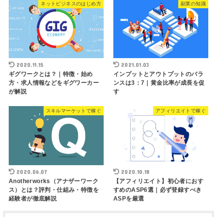
ネットビジネスのはじめ方
副業の知識
2020.11.15
2021.01.03
ギグワークとは？｜特徴・始め
インプットとアウトプットのバラ
方・求人情報などをギグワーカー
ンスは3：7｜黄金比率が成長を促
が解説
す
スキルマーケットで稼ぐ
アフィリエイトで稼ぐ
2020.06.07
2020.10.18
Anotherworks（アナザーワーク
【アフィリエイト】初心者におす
ス）とは？評判・仕組み・特徴を
すめのASP6選｜必ず登録すべき
経験者が徹底解説
ASPを厳選