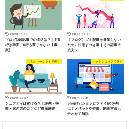
2020.10.05
2020.07.25
ブログ300記事での収益は？｜月5
【ブログ】ゴミ記事を量産しない
桁は確実、6桁も夢じゃない【事
ために注意すべき事｜その記事大
実】
丈夫？
スキルマーケットで稼ぐ
ネットショップで稼ぐ
2020.06.07
2021.02.11
シュフティは稼げる？｜評判・特
Shopify(ショッピファイ)の評判
徴・稼ぎ方のコツなど徹底解説！
は？メリットや特徴、開設方法も
合わせて解説