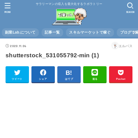
サラリーマンの収入を最大化するラボラトリー
MENU
SEARCH
副業Lab.について
記事一覧
スキルマーケットで稼ぐ
ブログで
2020.11.06
エルバス
shutterstock_531055792-min (1)
ツイート
シェア
はてブ
送る
Pocket