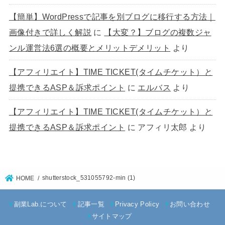
【簡単】WordPressで記事を別ブログに移行する方法｜
画像付きで詳しく解説
に
【大変？】ブログの複数ジャ
ンル運営法6選の概要とメリットデメリット
より
【アフィリエイト】TIME TICKET(タイムチケット）と
提携できるASP＆訴求ポイント
に
エルバス
より
【アフィリエイト】TIME TICKET(タイムチケット）と
提携できるASP＆訴求ポイント
に
アフィリ太郎
より
shutterstock_531055792-min (1)
HOME
副業Lab.について
記事一覧
Privacy Policy
お問い合わせ
サイトマップ