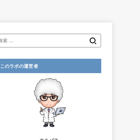
検
索
:
このラボの運営者